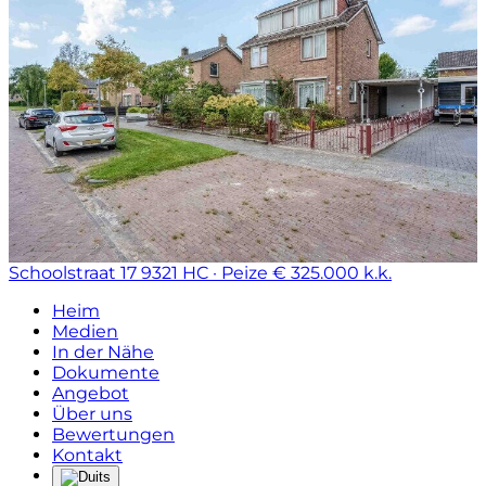
Schoolstraat 17
9321 HC · Peize
€ 325.000 k.k.
Heim
Medien
In der Nähe
Dokumente
Angebot
Über uns
Bewertungen
Kontakt