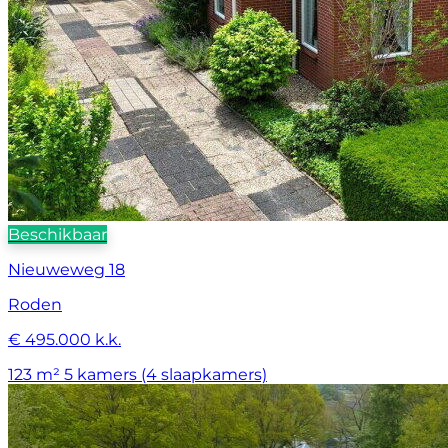
Beschikbaar
Nieuweweg 18
Roden
€ 495.000 k.k.
123 m²
5 kamers (4 slaapkamers)