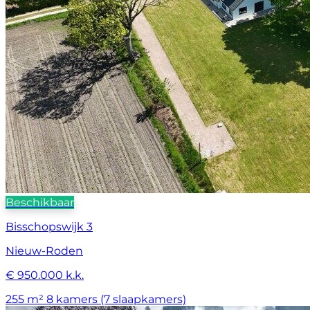
Beschikbaar
Bisschopswijk 3
Nieuw-Roden
€ 950.000 k.k.
255 m²
8 kamers (7 slaapkamers)