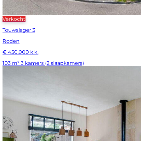
Verkocht
Touwslager 3
Roden
€ 450.000 k.k.
103 m²
3 kamers (2 slaapkamers)