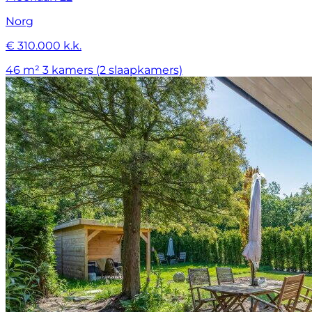
Norg
€ 310.000 k.k.
46 m²
3 kamers (2 slaapkamers)