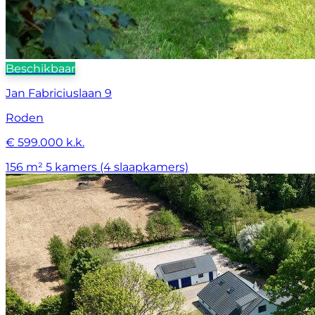
Beschikbaar
Jan Fabriciuslaan 9
Roden
€ 599.000 k.k.
156 m²
5 kamers (4 slaapkamers)