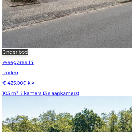
Onder bod
Weegbree 14
Roden
€ 425.000 k.k.
103 m²
4 kamers (3 slaapkamers)