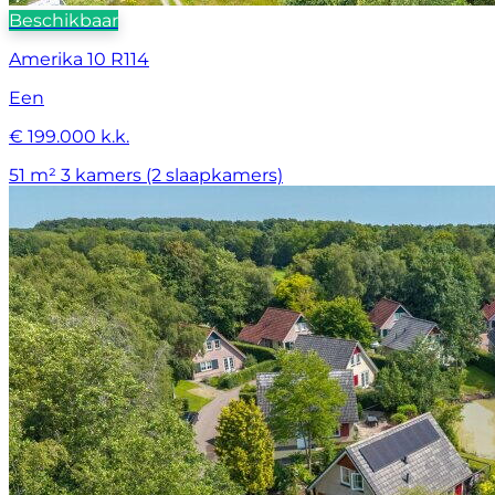
Beschikbaar
Amerika 10 R114
Een
€ 199.000 k.k.
51 m²
3 kamers (2 slaapkamers)