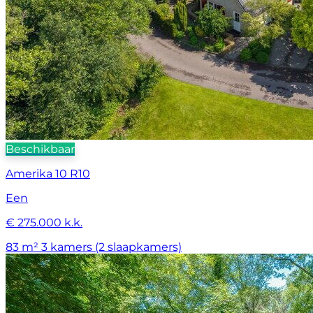
Beschikbaar
Amerika 10 R10
Een
€ 275.000 k.k.
83 m²
3 kamers (2 slaapkamers)