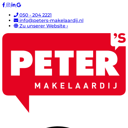
050 - 204 2221
info@peters-makelaardij.nl
Zu unserer Website ›