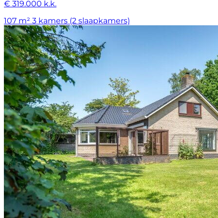
€ 319.000 k.k.
107 m²
3 kamers (2 slaapkamers)