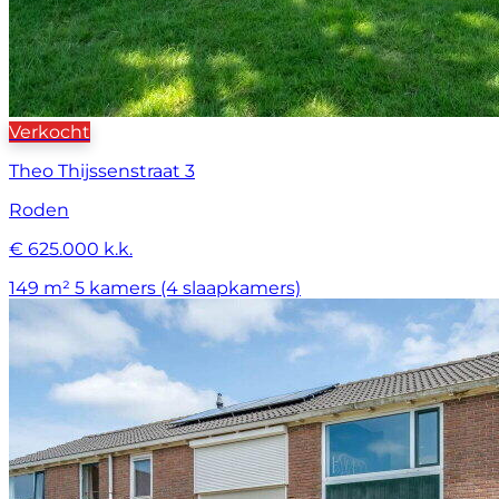
Verkocht
Theo Thijssenstraat 3
Roden
€ 625.000 k.k.
149 m²
5 kamers (4 slaapkamers)