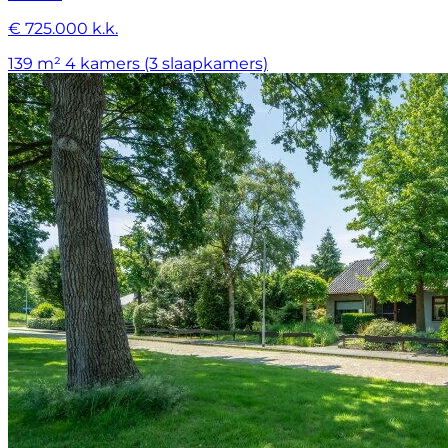
€ 725.000 k.k.
139 m²
4 kamers (3 slaapkamers)