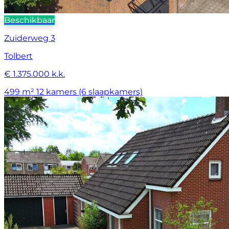
Beschikbaar
Zuiderweg 3
Tolbert
€ 1.375.000 k.k.
499 m²
12 kamers (6 slaapkamers)