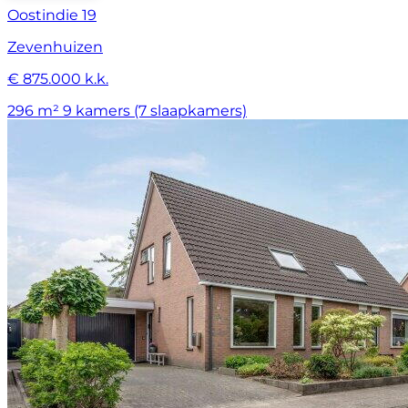
Oostindie 19
Zevenhuizen
€ 875.000 k.k.
296 m²
9 kamers (7 slaapkamers)