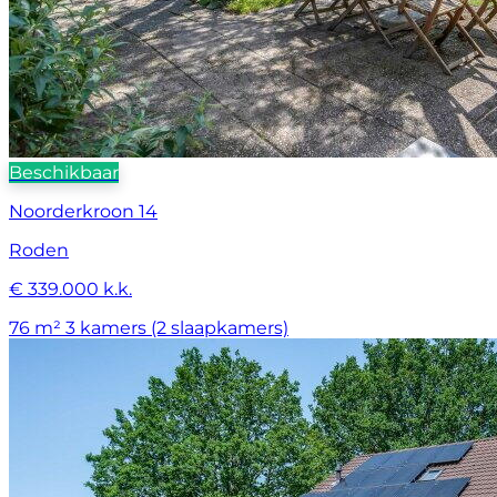
Beschikbaar
Noorderkroon 14
Roden
€ 339.000 k.k.
76 m²
3 kamers (2 slaapkamers)