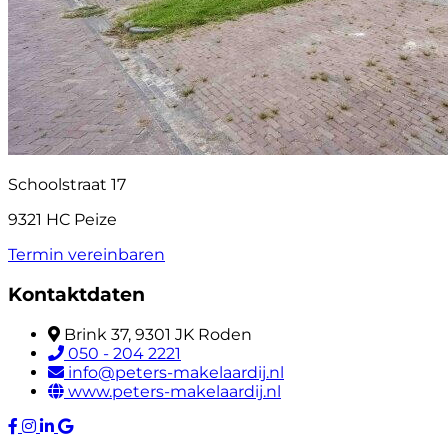
Schoolstraat 17
9321 HC Peize
Termin vereinbaren
Kontaktdaten
Brink 37, 9301 JK Roden
050 - 204 2221
info@peters-makelaardij.nl
www.peters-makelaardij.nl