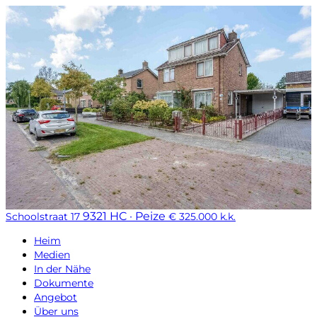
9321 HC · Peize
Schoolstraat 17
€ 325.000 k.k.
Heim
Medien
In der Nähe
Dokumente
Angebot
Über uns