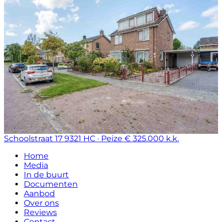
Schoolstraat 17
9321 HC · Peize
€ 325.000 k.k.
Home
Media
In de buurt
Documenten
Aanbod
Over ons
Reviews
Contact