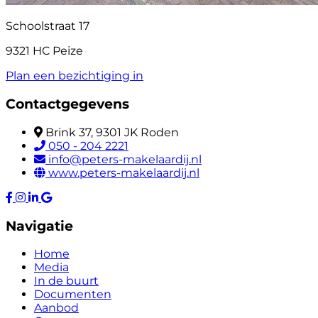
Schoolstraat 17
9321 HC Peize
Plan een bezichtiging in
Contactgegevens
Brink 37, 9301 JK Roden
050 - 204 2221
info@peters-makelaardij.nl
www.peters-makelaardij.nl
Navigatie
Home
Media
In de buurt
Documenten
Aanbod