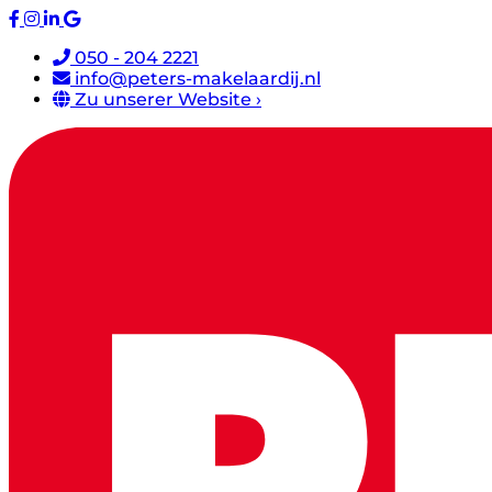
050 - 204 2221
info@peters-makelaardij.nl
Zu unserer Website ›