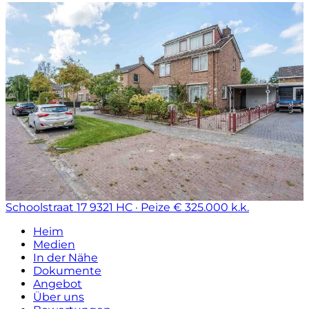
Schoolstraat 17
9321 HC · Peize
€ 325.000 k.k.
Heim
Medien
In der Nähe
Dokumente
Angebot
Über uns