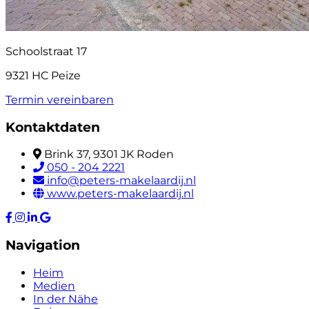
Schoolstraat 17
9321 HC Peize
Termin vereinbaren
Kontaktdaten
Brink 37, 9301 JK Roden
050 - 204 2221
info@peters-makelaardij.nl
www.peters-makelaardij.nl
Navigation
Heim
Medien
In der Nähe