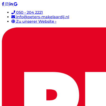
050 - 204 2221
info@peters-makelaardij.nl
Zu unserer Website ›