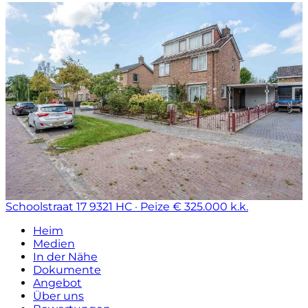
Schoolstraat 17
9321 HC · Peize
€ 325.000 k.k.
Heim
Medien
In der Nähe
Dokumente
Angebot
Über uns